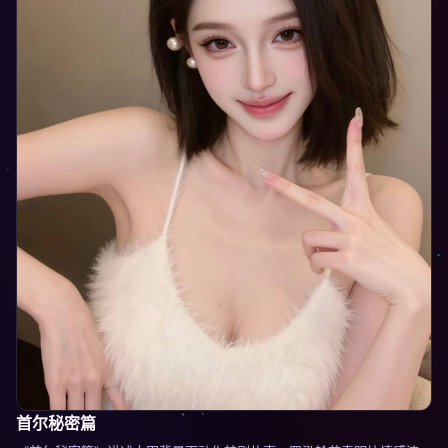
首尔秘密篇