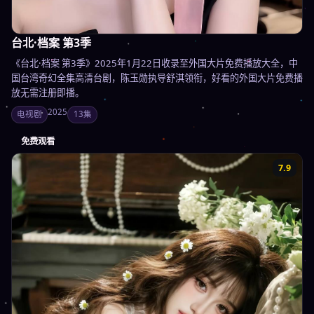
台北·档案 第3季
《台北·档案 第3季》2025年1月22日收录至外国大片免费播放大全，中
国台湾奇幻全集高清台剧，陈玉勋执导舒淇领衔，好看的外国大片免费播
放无需注册即播。
2025
电视剧
13集
免费观看
7.9