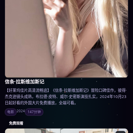
信条·拉斯维加斯记
【好莱坞佳片高清流畅追】《信条·拉斯维加斯记》冒险口碑佳作，彼得·
杰克逊镜头成熟，布拉德·皮特、威尔·史密斯演技扎实，2024年10月23
日起好看的外国大片免费播放，全端可看。
2024
电影
147分钟
免费观看