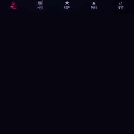
⌂
▦
★
▲
⌕
2018
电影
145分钟
首页
分类
精选
热播
搜索
免费观看
播放
外国大片免费播放大全
外语佳片
欧美电影
正版片源
外国大片
好莱坞
免费观看
在线
外国大片免费播放大全
好看的外国大片免费播放
·
好莱坞佳片高清流畅追
。好莱坞
大片与外语佳片，高清正版每日更新。
导航
首页
全部分类
口碑精选
今日上新