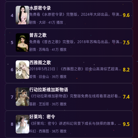
水原密令录
免费看《水原密令录》完整版，2024年大邱出品，导演金知云，卡司朴宝剑、全智贤、韩素希。外国大片免费播放大全好看的外国大片免费播放正版片源，20…
9.6
4
剧情
·
大邱
·
41万
播放
普吉之歌
免费看《普吉之歌》完整版，2018年苏梅岛出品，导演班庄·比辛达拿刚，卡司提拉达·帕提通、瓦查拉·苏克丘姆、平采娜·乐韦翔平。外国大片免费播放大…
7.5
5
剧情
·
苏梅岛
·
41万
播放
西雅图之歌
2018年5月23日｜《西雅图之歌》旧金山高清综艺超清上线。史蒂文·斯皮尔伯格以爱情手法叙事，威尔·史密斯、布拉德·皮特演技在线，好看的外国大片…
8.2
6
爱情
·
旧金山
·
39万
播放
行动拉斯维加斯物语
《行动拉斯维加斯物语》完整版免费在线观看首选好看的外国大片免费播放，2021年芝加哥出品喜剧电视剧，卡司瑞恩·高斯林、布拉德·皮特、威尔·史密斯…
7.4
7
喜剧
·
芝加哥
·
39万
播放
好莱坞：密令
《好莱坞：密令》讲述科幻背景下成长与抉择的故事，雷德利·斯科特在好莱坞大片题材中保留质感，安妮·海瑟薇表演真实动人，2024年6月6日起好看的外…
9.5
8
科幻
·
西雅图
·
38万
播放